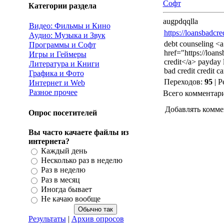
Софт
Категории раздела
augpdqqlla
Видео: Фильмы и Кино
https://loansbadcre
Аудио: Музыка и Звук
debt counseling <a
Программы и Софт
href="https://loan
Игры и Геймеры
credit</a> payday l
Литература и Книги
bad credit credit ca
Графика и Фото
Переходов
:
95
|
Р
Интернет и Web
Разное прочее
Всего комментар
Добавлять комме
Опрос посетителей
Вы часто качаете файлы из
интернета?
Каждый день
Несколько раз в неделю
Раз в неделю
Раз в месяц
Иногда бывает
Не качаю вообще
Результаты
|
Архив опросов