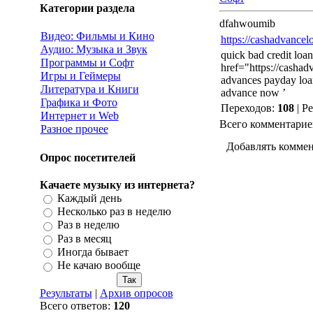
Категории раздела
dfahwoumib
Видео: Фильмы и Кино
https://cashadvancelo
Аудио: Музыка и Звук
quick bad credit loa
Программы и Софт
href="https://cashad
Игры и Геймеры
advances payday loan
Литература и Книги
advance now ’
Графика и Фото
Переходов
:
108
|
Ре
Интернет и Web
Всего комментарие
Разное прочее
Добавлять коммен
Опрос посетителей
Качаете музыку из интернета?
Каждый день
Несколько раз в неделю
Раз в неделю
Раз в месяц
Иногда бывает
Не качаю вообще
Результаты
|
Архив опросов
Всего ответов:
120