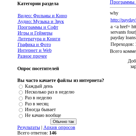
Программы 
Категории раздела
why
Видео: Фильмы и Кино
http://payday
Аудио: Музыка и Звук
a <a href= ht
Программы и Софт
servants four
Игры и Геймеры
payday loans
Литература и Книги
Переходов
:
Графика и Фото
Интернет и Web
Всего комме
Разное прочее
Доб
за
Опрос посетителей
Вы часто качаете файлы из интернета?
Каждый день
Несколько раз в неделю
Раз в неделю
Раз в месяц
Иногда бывает
Не качаю вообще
Результаты
|
Архив опросов
Всего ответов:
146