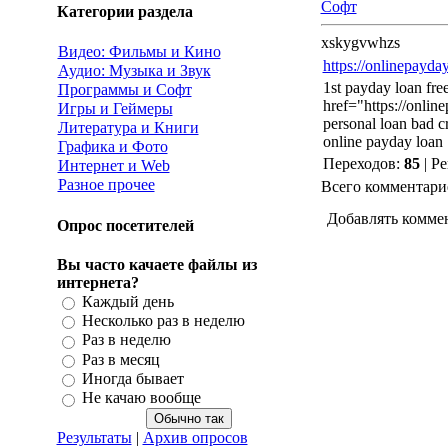
Софт
Категории раздела
xskygvwhzs
Видео: Фильмы и Кино
https://onlinepayda
Аудио: Музыка и Звук
1st payday loan fre
Программы и Софт
href="https://onlin
Игры и Геймеры
personal loan bad c
Литература и Книги
online payday loan 
Графика и Фото
Переходов
:
85
|
Ре
Интернет и Web
Разное прочее
Всего комментари
Добавлять комме
Опрос посетителей
Вы часто качаете файлы из
интернета?
Каждый день
Несколько раз в неделю
Раз в неделю
Раз в месяц
Иногда бывает
Не качаю вообще
Результаты
|
Архив опросов