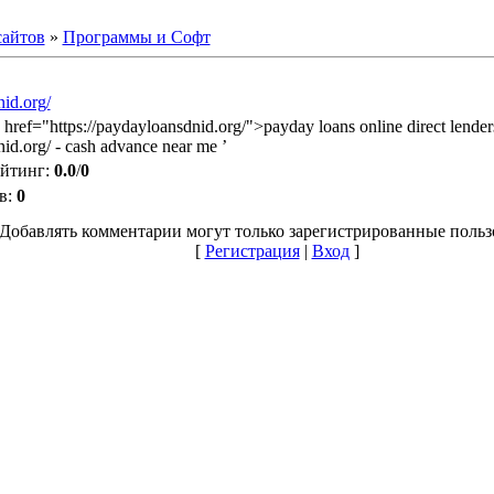
сайтов
»
Программы и Софт
nid.org/
 href="https://paydayloansdnid.org/">payday loans online direct lender
nid.org/ - cash advance near me ’
йтинг
:
0.0
/
0
в
:
0
Добавлять комментарии могут только зарегистрированные польз
[
Регистрация
|
Вход
]