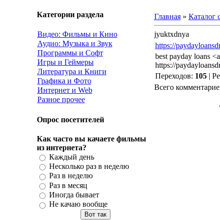
Категории раздела
Главная
»
Каталог 
Видео: Фильмы и Кино
jyuktxdnya
Аудио: Музыка и Звук
https://paydayloansd
Программы и Софт
best payday loans <a
Игры и Геймеры
https://paydayloansd
Литература и Книги
Переходов
:
105
|
Ре
Графика и Фото
Всего комментарие
Интернет и Web
Разное прочее
Опрос посетителей
Как часто вы качаете фильмы
из интернета?
Каждый день
Несколько раз в неделю
Раз в неделю
Раз в месяц
Иногда бывает
Не качаю вообще