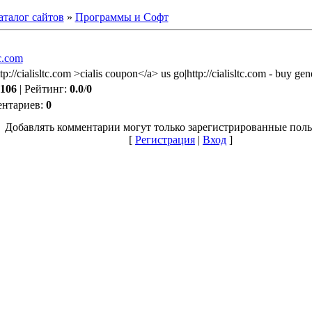
аталог сайтов
»
Программы и Софт
tc.com
tp://cialisltc.com >cialis coupon</a> us go|http://cialisltc.com - buy gene
106
|
Рейтинг
:
0.0
/
0
ентариев
:
0
Добавлять комментарии могут только зарегистрированные поль
[
Регистрация
|
Вход
]