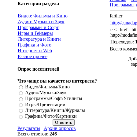
Категории раздела
Программы 
Видео: Фильмы и Кино
farther
Аудио: Музыка и Звук
http://canad
Программы и Софт
e <a href= ht
Игры и Геймеры
http://modafi
Литература и Книги
Переходов
:
Графика и Фото
Всего комме
Интернет и Web
Разное прочее
Доб
за
Опрос посетителей
Что чаще вы качаете из интернета?
Видео/Фильмы/Кино
Аудио/Музыка/Звук
Программы/Софт/Утилиты
Игры/Презентации
Литература/Книги/Журналы
Графика/Фото/Картинки
Результаты
|
Архив опросов
Всего ответов:
246