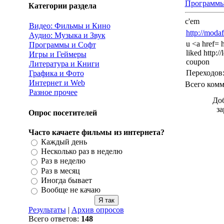
Программы
Категории раздела
c'em
Видео: Фильмы и Кино
http://moda
Аудио: Музыка и Звук
u <a href= h
Программы и Софт
liked http:/
Игры и Геймеры
coupon
Литература и Книги
Переходов
Графика и Фото
Интернет и Web
Всего комм
Разное прочее
Доб
з
Опрос посетителей
Часто качаете фильмы из интернета?
Каждый день
Несколько раз в неделю
Раз в неделю
Раз в месяц
Иногда бывает
Вообще не качаю
Результаты
|
Архив опросов
Всего ответов:
148