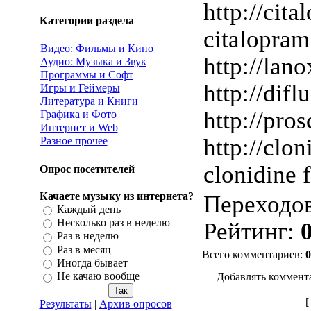
http://cita
Категории раздела
citalopram
Видео: Фильмы и Кино
http://lano
Аудио: Музыка и Звук
Программы и Софт
http://difl
Игры и Геймеры
Литература и Книги
http://pros
Графика и Фото
Интернет и Web
http://clon
Разное прочее
clonidine 
Опрос посетителей
Качаете музыку из интернета?
Переходо
Каждый день
Несколько раз в неделю
Рейтинг
:
0
Раз в неделю
Раз в месяц
Всего комментариев
:
0
Иногда бывает
Не качаю вообще
Добавлять коммент
Результаты
|
Архив опросов