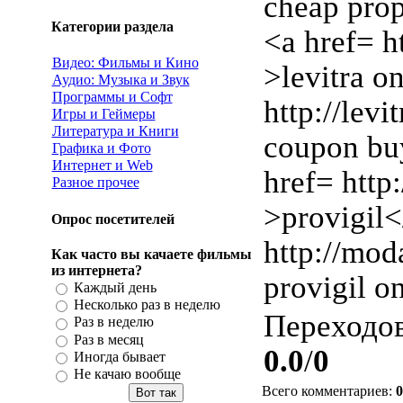
cheap prop
Категории раздела
<a href= h
Видео: Фильмы и Кино
>levitra o
Аудио: Музыка и Звук
Программы и Софт
http://levi
Игры и Геймеры
Литература и Книги
coupon buy
Графика и Фото
Интернет и Web
href= http
Разное прочее
>provigil<
Опрос посетителей
http://mod
Как часто вы качаете фильмы
из интернета?
provigil o
Каждый день
Несколько раз в неделю
Переходо
Раз в неделю
Раз в месяц
0.0
/
0
Иногда бывает
Не качаю вообще
Всего комментариев
:
0