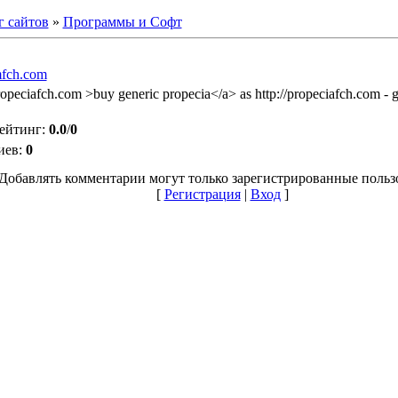
г сайтов
»
Программы и Софт
mfch.com
propeciafch.com >buy generic propecia</a> as http://propeciafch.com - 
ейтинг
:
0.0
/
0
иев
:
0
Добавлять комментарии могут только зарегистрированные польз
[
Регистрация
|
Вход
]