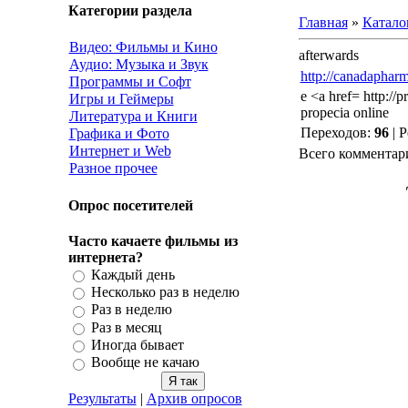
Категории раздела
Главная
»
Катало
Видео: Фильмы и Кино
afterwards
Аудио: Музыка и Звук
http://canadaphar
Программы и Софт
e <a href= http://
Игры и Геймеры
propecia online
Литература и Книги
Переходов
:
96
|
Р
Графика и Фото
Интернет и Web
Всего комментар
Разное прочее
Опрос посетителей
Часто качаете фильмы из
интернета?
Каждый день
Несколько раз в неделю
Раз в неделю
Раз в месяц
Иногда бывает
Вообще не качаю
Результаты
|
Архив опросов