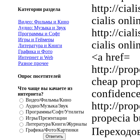
http://cia
Категории раздела
cialis onl
Видео: Фильмы и Кино
Аудио: Музыка и Звук
http://cial
Программы и Софт
Игры и Геймеры
cialis onli
Литература и Книги
Графика и Фото
<a href=
Интернет и Web
Разное прочее
http://pro
Опрос посетителей
cheap pro
Что чаще вы качаете из
confidenc
интернета?
Видео/Фильмы/Кино
http://pro
Аудио/Музыка/Звук
Программы/Софт/Утилиты
propecia b
Игры/Презентации
Литература/Книги/Журналы
Переходо
Графика/Фото/Картинки