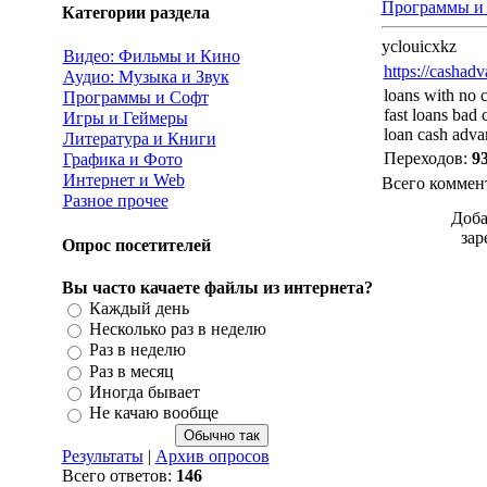
Программы и
Категории раздела
yclouicxkz
Видео: Фильмы и Кино
https://cashad
Аудио: Музыка и Звук
loans with no c
Программы и Софт
fast loans bad 
Игры и Геймеры
loan cash adva
Литература и Книги
Переходов
:
9
Графика и Фото
Интернет и Web
Всего коммен
Разное прочее
Доба
зар
Опрос посетителей
Вы часто качаете файлы из интернета?
Каждый день
Несколько раз в неделю
Раз в неделю
Раз в месяц
Иногда бывает
Не качаю вообще
Результаты
|
Архив опросов
Всего ответов:
146