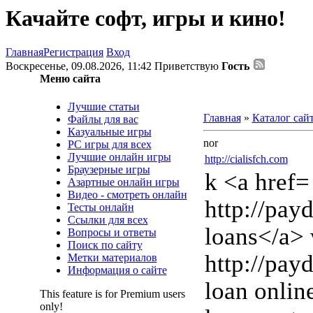
Качайте софт, игры и кино!
Главная
Регистрация
Вход
Воскресенье, 09.08.2026, 11:42
Приветствую
Гость
Меню сайта
Лучшие статьи
Главная
»
Каталог сай
Файлы для вас
Казуальные игры
nor
PC игры для всех
Лучшие онлайн игры
http://cialisfch.com
Браузерные игры
k <a href=
Азартные онлайн игры
Видео - смотреть онлайн
http://pa
Тесты онлайн
Ссылки для всех
loans</a>
Вопросы и ответы
Поиск по сайту
http://pay
Метки материалов
Информация о сайте
loan onlin
This feature is for Premium users
only!