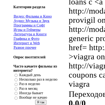
loans c <a
Категории раздела
http://mod
Видео: Фильмы и Кино
provigil o
Аудио: Музыка и Звук
Программы и Софт
http://mod
Игры и Геймеры
Литература и Книги
generic pro
Графика и Фото
Интернет и Web
href= http
Разное прочее
>viagra on
Опрос посетителей
http://via
Часто качаете фильмы из
интернета?
coupons c
Каждый день
Несколько раз в неделю
viagra
Раз в неделю
Раз в месяц
Переходо
Иногда бывает
Вообще не качаю
0.0
/
0