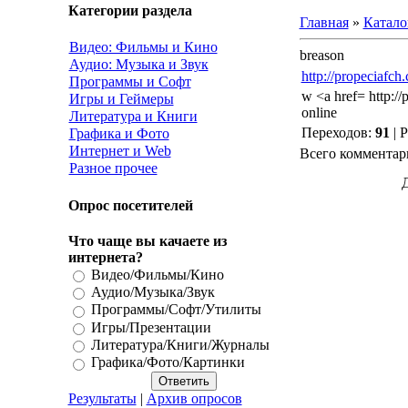
Категории раздела
Главная
»
Катало
Видео: Фильмы и Кино
breason
Аудио: Музыка и Звук
http://propeciafch
Программы и Софт
w <a href= http:/
Игры и Геймеры
online
Литература и Книги
Переходов
:
91
|
Р
Графика и Фото
Интернет и Web
Всего комментар
Разное прочее
Опрос посетителей
Что чаще вы качаете из
интернета?
Видео/Фильмы/Кино
Аудио/Музыка/Звук
Программы/Софт/Утилиты
Игры/Презентации
Литература/Книги/Журналы
Графика/Фото/Картинки
Результаты
|
Архив опросов