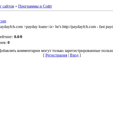
г сайтов
»
Программы и Софт
.com
/paydayfch.com >payday loans</a> he's http://paydayfch.com - fast pay
ейтинг
:
0.0
/
0
иев
:
0
Добавлять комментарии могут только зарегистрированные пользо
[
Регистрация
|
Вход
]