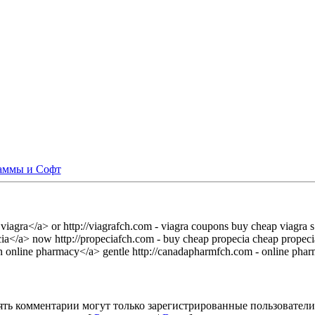
аммы и Софт
viagra</a> or http://viagrafch.com - viagra coupons buy cheap viagra s
ia</a> now http://propeciafch.com - buy cheap propecia cheap propeci
 online pharmacy</a> gentle http://canadapharmfch.com - online pha
ть комментарии могут только зарегистрированные пользователи