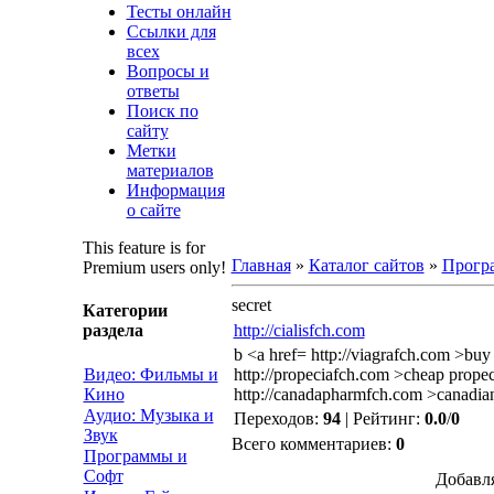
Тесты онлайн
Ссылки для
всех
Вопросы и
ответы
Поиск по
сайту
Метки
материалов
Информация
о сайте
This feature is for
Главная
»
Каталог сайтов
»
Прогр
Premium users only!
secret
Категории
раздела
http://cialisfch.com
b <a href= http://viagrafch.com >buy 
Видео: Фильмы и
http://propeciafch.com >cheap propec
Кино
http://canadapharmfch.com >canadian
Аудио: Музыка и
Переходов
:
94
|
Рейтинг
:
0.0
/
0
Звук
Всего комментариев
:
0
Программы и
Софт
Добавля