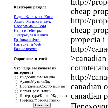
http://pro
Категории раздела
cheap pro
Видео: Фильмы и Кино
http://pro
Аудио: Музыка и Звук
Программы и Софт
cheap prop
Игры и Геймеры
Литература и Книги
propecia i
Графика и Фото
Интернет и Web
http://ca
Разное прочее
>canadian
Опрос посетителей
countenan
Что чаще вы качаете из
интернета?
http://can
Видео/Фильмы/Кино
Аудио/Музыка/Звук
canadian 
Программы/Софт/Утилиты
Игры/Презентации
canadian 
Литература/Книги/Журналы
Графика/Фото/Картинки
Переходо