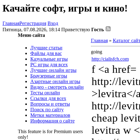
Качайте софт, игры и кино!
Главная
Регистрация
Вход
Пятница, 07.08.2026, 18:14
Приветствую
Гость
Меню сайта
Главная
»
Каталог сай
Лучшие статьи
going
Файлы для вас
Казуальные игры
http://cialisfch.com
PC игры для всех
f <a href=
Лучшие онлайн игры
Браузерные игры
http://levi
Азартные онлайн игры
Видео - смотреть онлайн
>levitra</
Тесты онлайн
Ссылки для всех
http://levi
Вопросы и ответы
Поиск по сайту
cheap levi
Метки материалов
Информация о сайте
levitra w 
This feature is for Premium users
only!