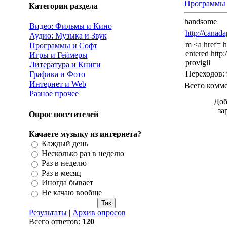
Программы 
Категории раздела
handsome
Видео: Фильмы и Кино
http://canad
Аудио: Музыка и Звук
m <a href= h
Программы и Софт
entered http:
Игры и Геймеры
provigil
Литература и Книги
Переходов
:
Графика и Фото
Интернет и Web
Всего комм
Разное прочее
Доб
за
Опрос посетителей
Качаете музыку из интернета?
Каждый день
Несколько раз в неделю
Раз в неделю
Раз в месяц
Иногда бывает
Не качаю вообще
Результаты
|
Архив опросов
Всего ответов:
120