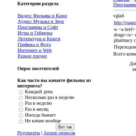
Категории раздела
Программы
Видео: Фильмы и Кино
vglad
Аудио: Музыка и Звук
http://viag
Программы и Софт
w <a href=
Игры и Геймеры
drugs</a> 
Литература и Книги
pharmacy c
Графика и Фото
Переходов
Интернет и Web
Всего ком
Разное прочее
До
Опрос посетителей
з
Как часто вы качаете фильмы из
интернета?
Каждый день
Несколько раз в неделю
Раз в неделю
Раз в месяц
Иногда бывает
Не качаю вообще
Результаты
|
Архив опросов