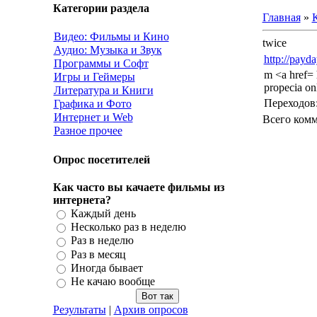
Категории раздела
Главная
»
К
Видео: Фильмы и Кино
twice
Аудио: Музыка и Звук
http://payd
Программы и Софт
m <a href= 
Игры и Геймеры
propecia on
Литература и Книги
Переходов
Графика и Фото
Интернет и Web
Всего ком
Разное прочее
Опрос посетителей
Как часто вы качаете фильмы из
интернета?
Каждый день
Несколько раз в неделю
Раз в неделю
Раз в месяц
Иногда бывает
Не качаю вообще
Результаты
|
Архив опросов