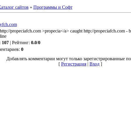
аталог сайтов
»
Программы и Софт
ayfch.com
http://propeciafch.com >propecia</a> caught http://propeciafch.com - 
line
:
107
|
Рейтинг
:
0.0
/
0
ментариев
:
0
Добавлять комментарии могут только зарегистрированные по
[
Регистрация
|
Вход
]