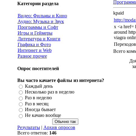
Программы
Категории раздела
kpaid
Видео: Фильмы и Кино
http://moda
Аудио: Музыка и Звук
x <a href= 
Программы и Софт
around http
Игры и Геймеры
viagra onli
Литература и Книги
Переходов
Графика и Фото
Интернет и Web
Всего ком
Разное прочее
До
з
Опрос посетителей
Вы часто качаете файлы из интернета?
Каждый день
Несколько раз в неделю
Раз в неделю
Раз в месяц
Иногда бывает
Не качаю вообще
Результаты
|
Архив опросов
Всего ответов:
146