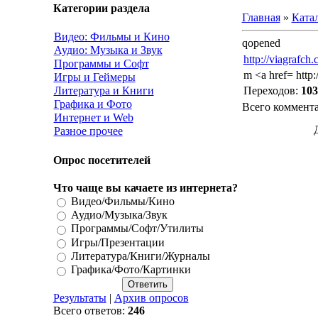
Категории раздела
Главная
»
Катал
Видео: Фильмы и Кино
qopened
Аудио: Музыка и Звук
http://viagrafch
Программы и Софт
m <a href= http:
Игры и Геймеры
Литература и Книги
Переходов
:
103
Графика и Фото
Всего коммент
Интернет и Web
Разное прочее
Опрос посетителей
Что чаще вы качаете из интернета?
Видео/Фильмы/Кино
Аудио/Музыка/Звук
Программы/Софт/Утилиты
Игры/Презентации
Литература/Книги/Журналы
Графика/Фото/Картинки
Результаты
|
Архив опросов
Всего ответов:
246