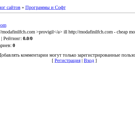
ог сайтов
»
Программы и Софт
.com
//modafinilfch.com >provigil</a> ill http://modafinilfch.com - cheap mo
|
Рейтинг
:
0.0
/
0
ариев
:
0
Добавлять комментарии могут только зарегистрированные пользо
[
Регистрация
|
Вход
]