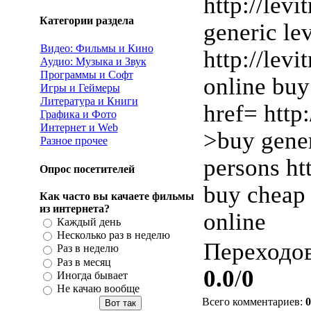
http://lev
Категории раздела
generic le
Видео: Фильмы и Кино
http://levi
Аудио: Музыка и Звук
Программы и Софт
online buy
Игры и Геймеры
Литература и Книги
href= http:
Графика и Фото
Интернет и Web
>buy gener
Разное прочее
persons htt
Опрос посетителей
buy cheap c
Как часто вы качаете фильмы
из интернета?
online
Каждый день
Несколько раз в неделю
Переходо
Раз в неделю
Раз в месяц
0.0
/
0
Иногда бывает
Не качаю вообще
Всего комментариев
:
0