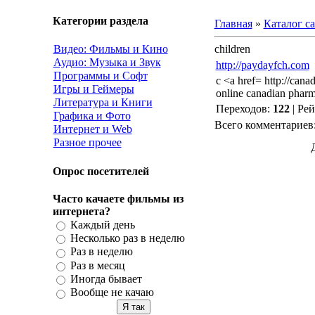
Категории раздела
Главная
»
Каталог с
Видео: Фильмы и Кино
children
Аудио: Музыка и Звук
http://paydayfch.com
Программы и Софт
c <a href= http://ca
Игры и Геймеры
online canadian phar
Литература и Книги
Переходов
:
122
|
Рей
Графика и Фото
Всего комментариев
Интернет и Web
Разное прочее
Опрос посетителей
Часто качаете фильмы из
интернета?
Каждый день
Несколько раз в неделю
Раз в неделю
Раз в месяц
Иногда бывает
Вообще не качаю