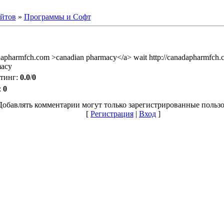
айтов
»
Программы и Софт
nadapharmfch.com >canadian pharmacy</a> wait http://canadapharmfch.
macy
тинг
:
0.0
/
0
:
0
Добавлять комментарии могут только зарегистрированные пользо
[
Регистрация
|
Вход
]