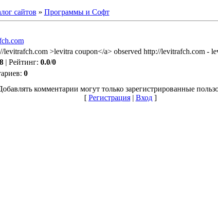
лог сайтов
»
Программы и Софт
lfch.com
//levitrafch.com >levitra coupon</a> observed http://levitrafch.com - lev
8
|
Рейтинг
:
0.0
/
0
тариев
:
0
Добавлять комментарии могут только зарегистрированные пользо
[
Регистрация
|
Вход
]