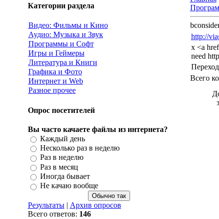
Категории раздела
Програм
Видео: Фильмы и Кино
bconside
Аудио: Музыка и Звук
http://vi
Программы и Софт
x <a href
Игры и Геймеры
need http
Литература и Книги
Переход
Графика и Фото
Всего к
Интернет и Web
Разное прочее
Д
Опрос посетителей
Вы часто качаете файлы из интернета?
Каждый день
Несколько раз в неделю
Раз в неделю
Раз в месяц
Иногда бывает
Не качаю вообще
Результаты
|
Архив опросов
Всего ответов:
146