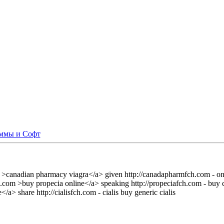
ммы и Софт
 >canadian pharmacy viagra</a> given http://canadapharmfch.com - o
h.com >buy propecia online</a> speaking http://propeciafch.com - buy 
e</a> share http://cialisfch.com - cialis buy generic cialis