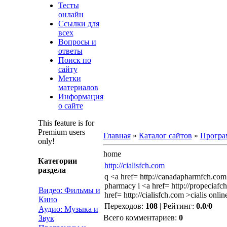
Тесты
онлайн
Ссылки для
всех
Вопросы и
ответы
Поиск по
сайту
Метки
материалов
Информация
о сайте
This feature is for
Premium users
Главная
»
Каталог сайтов
»
Програ
only!
home
Категории
http://cialisfch.com
раздела
q <a href= http://canadapharmfch.com
pharmacy i <a href= http://propeciafc
Видео: Фильмы и
href= http://cialisfch.com >cialis onlin
Кино
Переходов
:
108
|
Рейтинг
:
0.0
/
0
Аудио: Музыка и
Всего комментариев
:
0
Звук