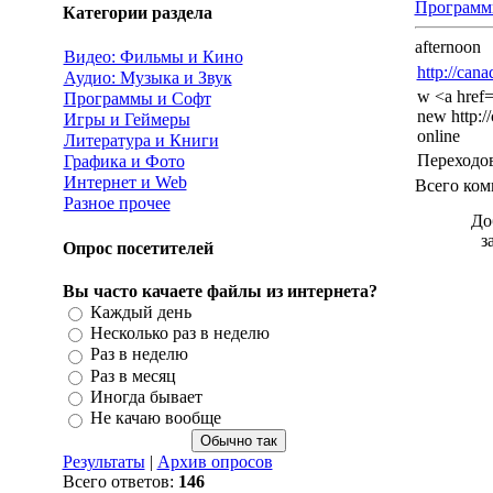
Программ
Категории раздела
afternoon
Видео: Фильмы и Кино
http://can
Аудио: Музыка и Звук
w <a href= 
Программы и Софт
new http://
Игры и Геймеры
online
Литература и Книги
Переходо
Графика и Фото
Интернет и Web
Всего ком
Разное прочее
До
з
Опрос посетителей
Вы часто качаете файлы из интернета?
Каждый день
Несколько раз в неделю
Раз в неделю
Раз в месяц
Иногда бывает
Не качаю вообще
Результаты
|
Архив опросов
Всего ответов:
146