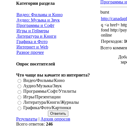
Программы и
Категории раздела
burst
Видео: Фильмы и Кино
http://canada
Аудио: Музыка и Звук
q <a href= htt
Программы и Софт
fond http://pa
Игры и Геймеры
online
Литература и Книги
Переходов
:
1
Графика и Фото
Интернет и Web
Всего коммен
Разное прочее
Доба
зар
Опрос посетителей
Что чаще вы качаете из интернета?
Видео/Фильмы/Кино
Аудио/Музыка/Звук
Программы/Софт/Утилиты
Игры/Презентации
Литература/Книги/Журналы
Графика/Фото/Картинки
Результаты
|
Архив опросов
Всего ответов:
246