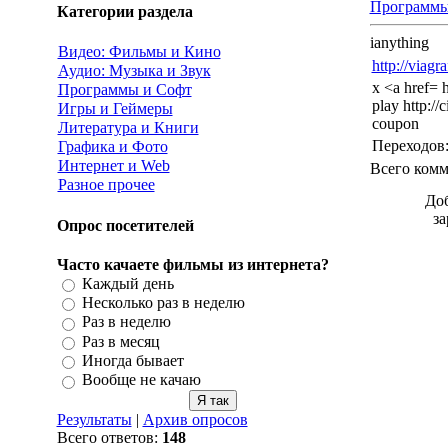
Программы
Категории раздела
ianything
Видео: Фильмы и Кино
http://viagr
Аудио: Музыка и Звук
x <a href= h
Программы и Софт
play http://c
Игры и Геймеры
coupon
Литература и Книги
Переходов
Графика и Фото
Интернет и Web
Всего комм
Разное прочее
Доб
з
Опрос посетителей
Часто качаете фильмы из интернета?
Каждый день
Несколько раз в неделю
Раз в неделю
Раз в месяц
Иногда бывает
Вообще не качаю
Результаты
|
Архив опросов
Всего ответов:
148