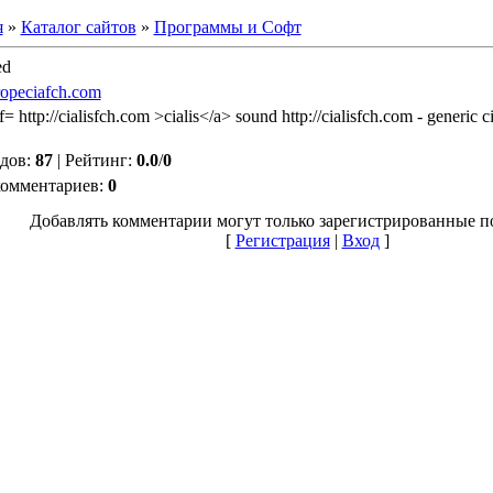
я
»
Каталог сайтов
»
Программы и Софт
ed
propeciafch.com
f= http://cialisfch.com >cialis</a> sound http://cialisfch.com - generic ci
дов
:
87
|
Рейтинг
:
0.0
/
0
комментариев
:
0
Добавлять комментарии могут только зарегистрированные п
[
Регистрация
|
Вход
]