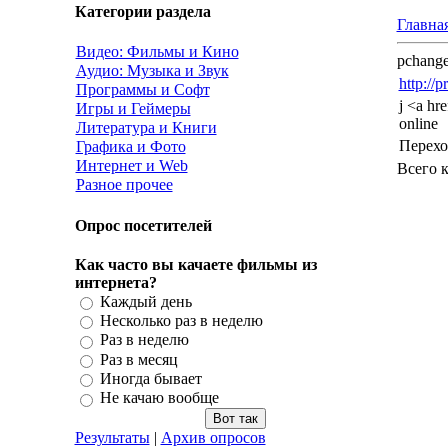
Категории раздела
Главна
Видео: Фильмы и Кино
pchang
Аудио: Музыка и Звук
http://
Программы и Софт
j <a hre
Игры и Геймеры
online
Литература и Книги
Перехо
Графика и Фото
Интернет и Web
Всего 
Разное прочее
Опрос посетителей
Как часто вы качаете фильмы из
интернета?
Каждый день
Несколько раз в неделю
Раз в неделю
Раз в месяц
Иногда бывает
Не качаю вообще
Результаты
|
Архив опросов