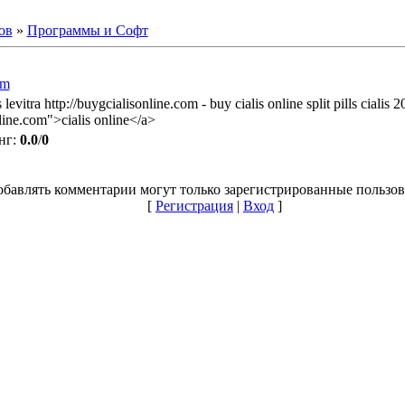
ов
»
Программы и Софт
om
 levitra http://buygcialisonline.com - buy cialis online split pills cialis 
line.com">cialis online</a>
нг
:
0.0
/
0
обавлять комментарии могут только зарегистрированные пользов
[
Регистрация
|
Вход
]