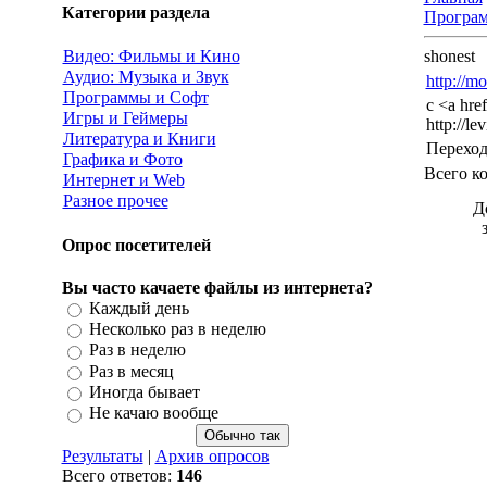
Категории раздела
Програ
Видео: Фильмы и Кино
shonest
Аудио: Музыка и Звук
http://m
Программы и Софт
c <a href
Игры и Геймеры
http://le
Литература и Книги
Перехо
Графика и Фото
Всего к
Интернет и Web
Разное прочее
Д
Опрос посетителей
Вы часто качаете файлы из интернета?
Каждый день
Несколько раз в неделю
Раз в неделю
Раз в месяц
Иногда бывает
Не качаю вообще
Результаты
|
Архив опросов
Всего ответов:
146