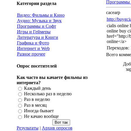
Программы 
Категории раздела
cacearp
Видео: Фильмы и Кино
http://buygci
Аудио: Музыка и Звук
cialis online
Программы и Софт
online buy ci
Игры и Геймеры
href="http://
Литература и Книги
online</a>
Графика и Фото
Переходов
:
Интернет и Web
Разное прочее
Всего комм
Доб
Опрос посетителей
за
Как часто вы качаете фильмы из
интернета?
Каждый день
Несколько раз в неделю
Раз в неделю
Раз в месяц
Иногда бывает
Не качаю вообще
Результаты
|
Архив опросов