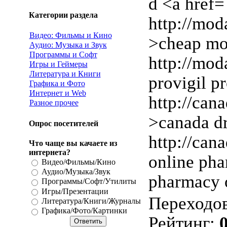
d <a href=
Категории раздела
http://mod
Видео: Фильмы и Кино
>cheap mod
Аудио: Музыка и Звук
Программы и Софт
http://mod
Игры и Геймеры
Литература и Книги
provigil p
Графика и Фото
Интернет и Web
http://ca
Разное прочее
>canada dr
Опрос посетителей
http://can
Что чаще вы качаете из
интернета?
online ph
Видео/Фильмы/Кино
Аудио/Музыка/Звук
pharmacy 
Программы/Софт/Утилиты
Игры/Презентации
Переходо
Литература/Книги/Журналы
Графика/Фото/Картинки
Рейтинг
:
0