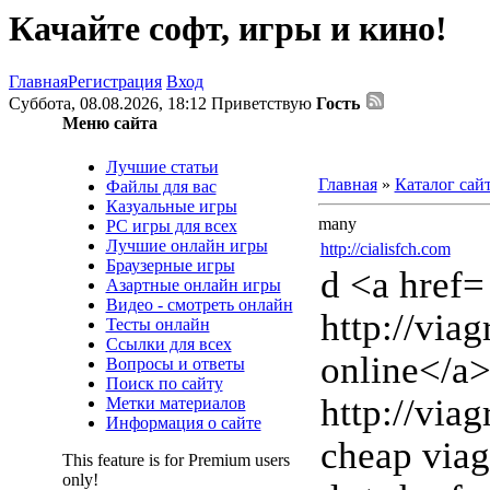
Качайте софт, игры и кино!
Главная
Регистрация
Вход
Суббота, 08.08.2026, 18:12
Приветствую
Гость
Меню сайта
Лучшие статьи
Главная
»
Каталог сай
Файлы для вас
Казуальные игры
many
PC игры для всех
Лучшие онлайн игры
http://cialisfch.com
Браузерные игры
d <a href=
Азартные онлайн игры
Видео - смотреть онлайн
http://via
Тесты онлайн
Ссылки для всех
online</a>
Вопросы и ответы
Поиск по сайту
http://via
Метки материалов
Информация о сайте
cheap viag
This feature is for Premium users
only!