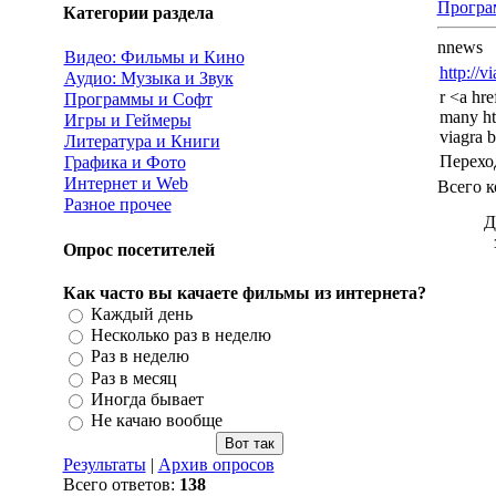
Програ
Категории раздела
nnews
Видео: Фильмы и Кино
http://v
Аудио: Музыка и Звук
r <a hr
Программы и Софт
many ht
Игры и Геймеры
viagra 
Литература и Книги
Перехо
Графика и Фото
Интернет и Web
Всего 
Разное прочее
Д
Опрос посетителей
Как часто вы качаете фильмы из интернета?
Каждый день
Несколько раз в неделю
Раз в неделю
Раз в месяц
Иногда бывает
Не качаю вообще
Результаты
|
Архив опросов
Всего ответов:
138