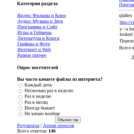
Категории раздела
Програ
Видео: Фильмы и Кино
qfallen
Аудио: Музыка и Звук
http://
Программы и Софт
y <a hr
Игры и Геймеры
looked h
Литература и Книги
Перех
Графика и Фото
Всего 
Интернет и Web
Разное прочее
Д
Опрос посетителей
Вы часто качаете файлы из интернета?
Каждый день
Несколько раз в неделю
Раз в неделю
Раз в месяц
Иногда бывает
Не качаю вообще
Результаты
|
Архив опросов
Всего ответов:
146