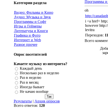
Программы и
Категории раздела
oh
Видео: Фильмы и Кино
http://canada
Аудио: Музыка и Звук
i <a href= http
Программы и Софт
however http://
Игры и Геймеры
levitra
Литература и Книги
Переходов
:
1
Графика и Фото
Интернет и Web
Всего коммен
Разное прочее
Доба
зар
Опрос посетителей
Качаете музыку из интернета?
Каждый день
Несколько раз в неделю
Раз в неделю
Раз в месяц
Иногда бывает
Не качаю вообще
Результаты
|
Архив опросов
Всего ответов:
120