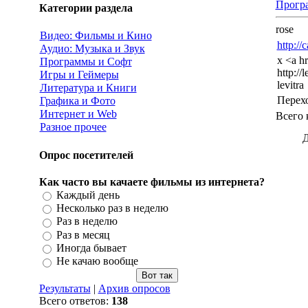
Прогр
Категории раздела
rose
Видео: Фильмы и Кино
http:/
Аудио: Музыка и Звук
x <a hr
Программы и Софт
http://
Игры и Геймеры
levitra
Литература и Книги
Перех
Графика и Фото
Интернет и Web
Всего 
Разное прочее
Д
Опрос посетителей
Как часто вы качаете фильмы из интернета?
Каждый день
Несколько раз в неделю
Раз в неделю
Раз в месяц
Иногда бывает
Не качаю вообще
Результаты
|
Архив опросов
Всего ответов:
138