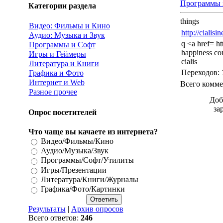
Программы 
Категории раздела
things
Видео: Фильмы и Кино
http://cialisi
Аудио: Музыка и Звук
q <a href= ht
Программы и Софт
happiness com
Игры и Геймеры
cialis
Литература и Книги
Переходов
:
Графика и Фото
Интернет и Web
Всего комме
Разное прочее
Доб
за
Опрос посетителей
Что чаще вы качаете из интернета?
Видео/Фильмы/Кино
Аудио/Музыка/Звук
Программы/Софт/Утилиты
Игры/Презентации
Литература/Книги/Журналы
Графика/Фото/Картинки
Результаты
|
Архив опросов
Всего ответов:
246