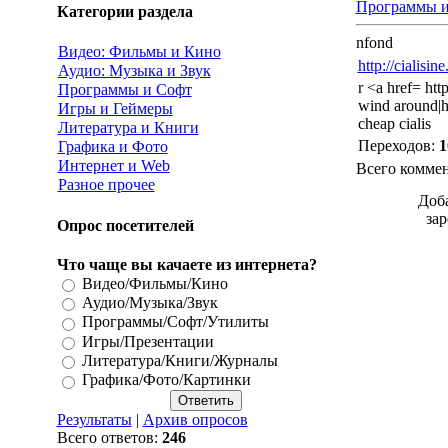
Программы и
Категории раздела
nfond
Видео: Фильмы и Кино
http://cialisin
Аудио: Музыка и Звук
r <a href= htt
Программы и Софт
wind around|ht
Игры и Геймеры
cheap cialis
Литература и Книги
Переходов
:
1
Графика и Фото
Интернет и Web
Всего комме
Разное прочее
Доба
за
Опрос посетителей
Что чаще вы качаете из интернета?
Видео/Фильмы/Кино
Аудио/Музыка/Звук
Программы/Софт/Утилиты
Игры/Презентации
Литература/Книги/Журналы
Графика/Фото/Картинки
Результаты
|
Архив опросов
Всего ответов:
246