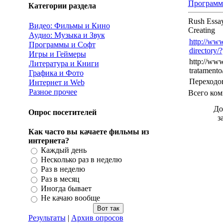
Программ
Категории раздела
Rush Essay
Видео: Фильмы и Кино
Creating
Аудио: Музыка и Звук
http://www
Программы и Софт
directory/
Игры и Геймеры
http://www
Литература и Книги
tratamento
Графика и Фото
Переходо
Интернет и Web
Разное прочее
Всего ком
До
Опрос посетителей
з
Как часто вы качаете фильмы из
интернета?
Каждый день
Несколько раз в неделю
Раз в неделю
Раз в месяц
Иногда бывает
Не качаю вообще
Результаты
|
Архив опросов