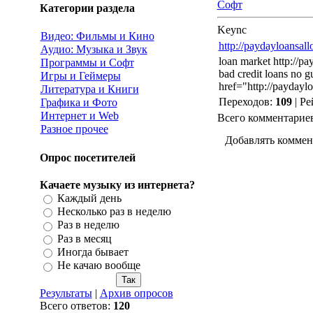
Софт
Категории раздела
Keync
Видео: Фильмы и Кино
http://paydayloansall
Аудио: Музыка и Звук
loan market http://pa
Программы и Софт
bad credit loans no g
Игры и Геймеры
href="http://paydayl
Литература и Книги
Переходов
:
109
|
Ре
Графика и Фото
Интернет и Web
Всего комментарие
Разное прочее
Добавлять коммен
Опрос посетителей
Качаете музыку из интернета?
Каждый день
Несколько раз в неделю
Раз в неделю
Раз в месяц
Иногда бывает
Не качаю вообще
Результаты
|
Архив опросов
Всего ответов:
120