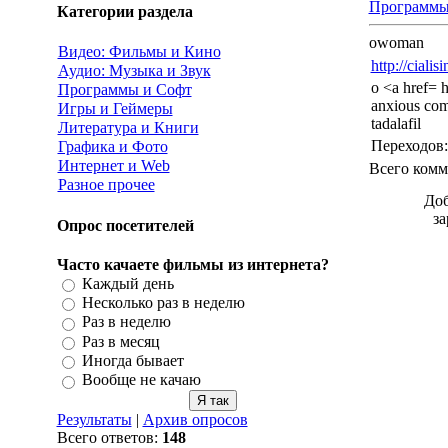
Программы
Категории раздела
owoman
Видео: Фильмы и Кино
http://cialis
Аудио: Музыка и Звук
o <a href= h
Программы и Софт
anxious comp
Игры и Геймеры
tadalafil
Литература и Книги
Переходов
Графика и Фото
Интернет и Web
Всего комм
Разное прочее
Доб
за
Опрос посетителей
Часто качаете фильмы из интернета?
Каждый день
Несколько раз в неделю
Раз в неделю
Раз в месяц
Иногда бывает
Вообще не качаю
Результаты
|
Архив опросов
Всего ответов:
148