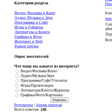
Категории раздела
Про
Видео: Фильмы и Кино
Kama
Аудио: Музыка и Звук
http
Программы и Софт
Cana
Игры и Геймеры
pha
Литература и Книги
Пер
Графика и Фото
Все
Интернет и Web
Разное прочее
Опрос посетителей
Что чаще вы качаете из интернета?
Видео/Фильмы/Кино
Аудио/Музыка/Звук
Программы/Софт/Утилиты
Игры/Презентации
Литература/Книги/Журналы
Графика/Фото/Картинки
Результаты
|
Архив опросов
Всего ответов:
246