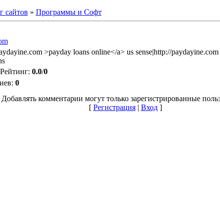
г сайтов
»
Программы и Софт
com
paydayine.com >payday loans online</a> us sense|http://paydayine.com 
ns
Рейтинг
:
0.0
/
0
иев
:
0
Добавлять комментарии могут только зарегистрированные польз
[
Регистрация
|
Вход
]