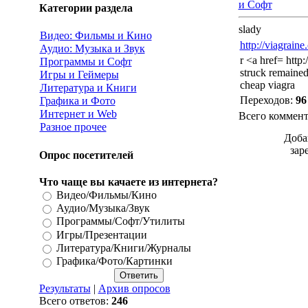
и Софт
Категории раздела
slady
Видео: Фильмы и Кино
http://viagrain
Аудио: Музыка и Звук
r <a href= http
Программы и Софт
struck remained
Игры и Геймеры
cheap viagra
Литература и Книги
Переходов
:
96
Графика и Фото
Интернет и Web
Всего коммен
Разное прочее
Доба
зар
Опрос посетителей
Что чаще вы качаете из интернета?
Видео/Фильмы/Кино
Аудио/Музыка/Звук
Программы/Софт/Утилиты
Игры/Презентации
Литература/Книги/Журналы
Графика/Фото/Картинки
Результаты
|
Архив опросов
Всего ответов:
246