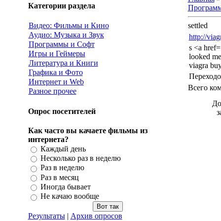
Категории раздела
Программ
Видео: Фильмы и Кино
settled
Аудио: Музыка и Звук
http://via
Программы и Софт
s <a href=
Игры и Геймеры
looked men
Литература и Книги
viagra buy
Графика и Фото
Переходо
Интернет и Web
Всего ко
Разное прочее
До
Опрос посетителей
з
Как часто вы качаете фильмы из
интернета?
Каждый день
Несколько раз в неделю
Раз в неделю
Раз в месяц
Иногда бывает
Не качаю вообще
Результаты
|
Архив опросов